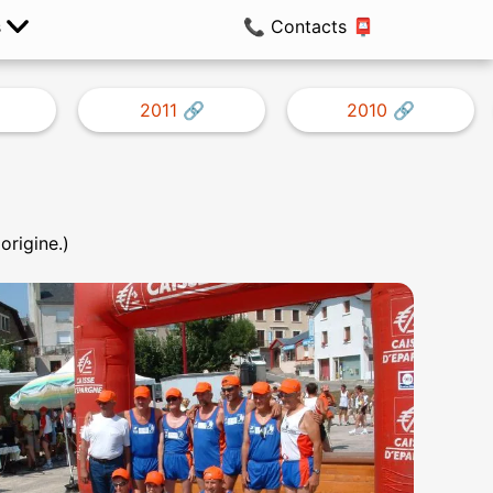
s
📞 Contacts 📮
2011
2010
origine.)