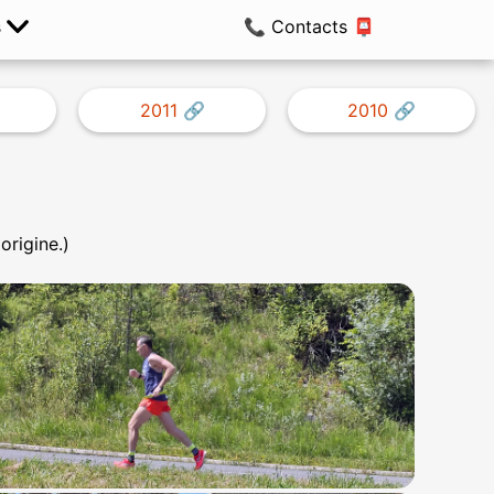
s
📞 Contacts 📮
2011
2010
origine.)